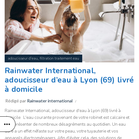
,
adoucisseur d'eau
filtration traitement eau
Rainwater International,
adoucisseur d’eau à Lyon (69) livré
à domicile
Rédigé par
Rainwater international
Rainwater International, adoucisseur d'eau à Lyon (69) livré à
domicile L'eau courante provenant de votre robinet est calcaire et
peut présenter de nombreux désagréments au quotidien. Un eau
dure a un effet néfaste sur votre peau, votre tuyauterie et vos
appareils électroménagers. Afin d'éviter cela, des solutions de